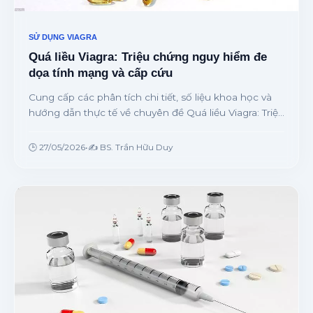
SỬ DỤNG VIAGRA
Quá liều Viagra: Triệu chứng nguy hiểm đe
dọa tính mạng và cấp cứu
Cung cấp các phân tích chi tiết, số liệu khoa học và
hướng dẫn thực tế về chuyên đề Quá liều Viagra: Triệu
chứng nguy hiểm đe dọa tính mạng và cấp cứu từ
chuyên gia.
🕒 27/05/2026
•
✍️ BS. Trần Hữu Duy