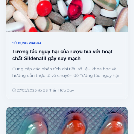
SỬ DỤNG VIAGRA
Tương tác nguy hại của rượu bia với hoạt
chất Sildenafil gây suy mạch
Cung cấp các phân tích chi tiết, số liệu khoa học và
hướng dẫn thực tế về chuyên đề Tương tác nguy hại
của rượu bia với hoạt chất Sildenafil gây suy mạch từ
chuyên gia.
🕒 27/05/2026
•
✍️ BS. Trần Hữu Duy