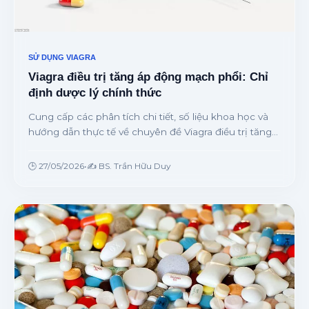
SỬ DỤNG VIAGRA
Viagra điều trị tăng áp động mạch phổi: Chỉ
định dược lý chính thức
Cung cấp các phân tích chi tiết, số liệu khoa học và
hướng dẫn thực tế về chuyên đề Viagra điều trị tăng
áp động mạch phổi: Chỉ định dược lý chính thức từ
chuyên gia.
🕒 27/05/2026
•
✍️ BS. Trần Hữu Duy