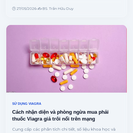
khi sinh hoạt bao lâu để đạt hiệu suất tốt nhất từ
chuyên gia.
🕒 27/05/2026
•
✍️ BS. Trần Hữu Duy
SỬ DỤNG VIAGRA
Cách nhận diện và phòng ngừa mua phải
thuốc Viagra giả trôi nổi trên mạng
Cung cấp các phân tích chi tiết, số liệu khoa học và