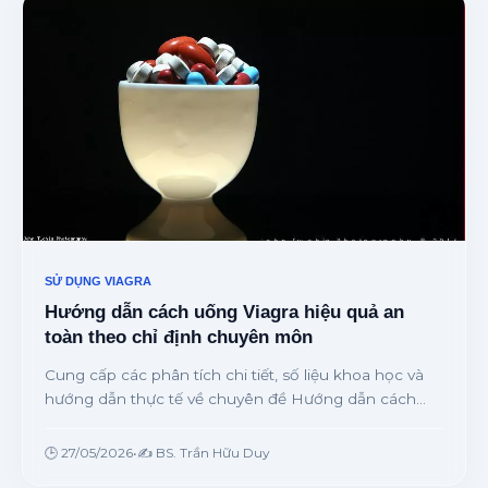
SỬ DỤNG VIAGRA
Hướng dẫn cách uống Viagra hiệu quả an
toàn theo chỉ định chuyên môn
Cung cấp các phân tích chi tiết, số liệu khoa học và
hướng dẫn thực tế về chuyên đề Hướng dẫn cách
uống Viagra hiệu quả an toàn theo chỉ định chuyên
môn từ chuyên gia.
🕒 27/05/2026
•
✍️ BS. Trần Hữu Duy