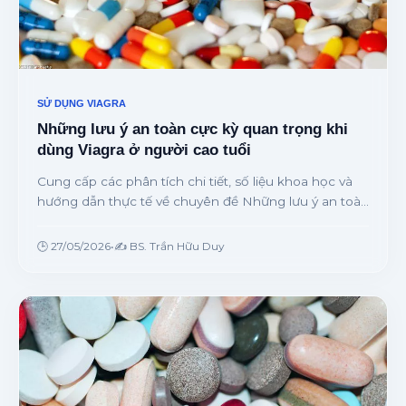
SỬ DỤNG VIAGRA
Những lưu ý an toàn cực kỳ quan trọng khi
dùng Viagra ở người cao tuổi
Cung cấp các phân tích chi tiết, số liệu khoa học và
hướng dẫn thực tế về chuyên đề Những lưu ý an toàn
cực kỳ quan trọng khi dùng Viagra ở người cao tuổi từ
chuyên gia.
🕒 27/05/2026
•
✍️ BS. Trần Hữu Duy