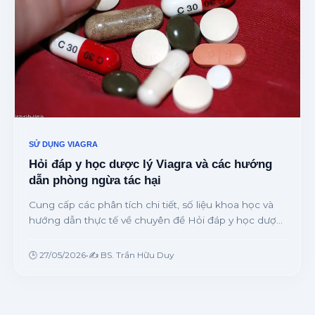
SỬ DỤNG VIAGRA
Hỏi đáp y học dược lý Viagra và các hướng
dẫn phòng ngừa tác hại
Cung cấp các phân tích chi tiết, số liệu khoa học và
hướng dẫn thực tế về chuyên đề Hỏi đáp y học dược
lý Viagra và các hướng dẫn phòng ngừa tác hại từ
chuyên gia.
🕒 27/05/2026
•
✍️ BS. Trần Hữu Duy