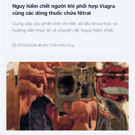
Nguy hiểm chết người khi phối hợp Viagra
cùng các dòng thuốc chứa Nitrat
Cung cấp các phân tích chi tiết, số liệu khoa học và
hướng dẫn thực tế về chuyên đề Nguy hiểm chết
người khi phối hợp Viagra cùng các dòng thuốc chứa
Nitrat từ chuyên gia.
🕒 27/05/2026
•
✍️ BS. Trần Hữu Duy