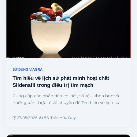
SỬ DỤNG VIAGRA
Tìm hiểu về lịch sử phát minh hoạt chất
Sildenafil trong điều trị tim mạch
Cung cấp các phân tích chi tiết, số liệu khoa học và
hướng dẫn thực tế về chuyên đề Tìm hiểu về lịch sử
phát minh hoạt chất Sildenafil trong điều trị tim mạch
từ chuyên gia.
🕒 27/05/2026
•
✍️ BS. Trần Hữu Duy