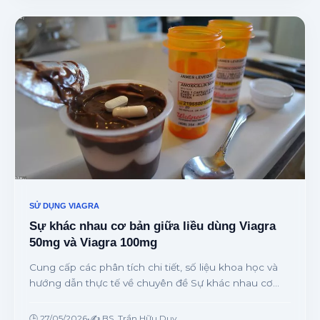
SỬ DỤNG VIAGRA
Sự khác nhau cơ bản giữa liều dùng Viagra
50mg và Viagra 100mg
Cung cấp các phân tích chi tiết, số liệu khoa học và
hướng dẫn thực tế về chuyên đề Sự khác nhau cơ
bản giữa liều dùng Viagra 50mg và Viagra 100mg từ
chuyên gia.
🕒 27/05/2026
•
✍️ BS. Trần Hữu Duy