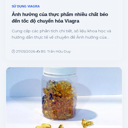
SỬ DỤNG VIAGRA
Ảnh hưởng của thực phẩm nhiều chất béo
đến tốc độ chuyển hóa Viagra
Cung cấp các phân tích chi tiết, số liệu khoa học và
hướng dẫn thực tế về chuyên đề Ảnh hưởng của
thực phẩm nhiều chất béo đến tốc độ chuyển hóa
Viagra từ chuyên gia.
🕒 27/05/2026
•
✍️ BS. Trần Hữu Duy