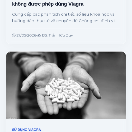
không được phép dùng Viagra
Cung cấp các phân tích chi tiết, số liệu khoa học và
hướng dẫn thực tế về chuyên đề Chống chỉ định y tế
tuyệt đối: Những ai không được phép dùng Viagra từ
chuyên gia.
🕒 27/05/2026
•
✍️ BS. Trần Hữu Duy
SỬ DỤNG VIAGRA