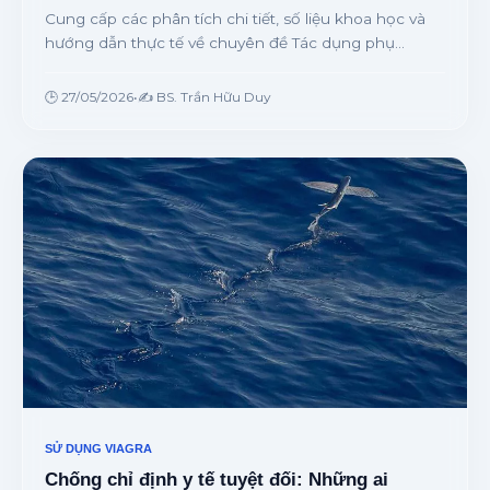
Cung cấp các phân tích chi tiết, số liệu khoa học và
hướng dẫn thực tế về chuyên đề Tác dụng phụ
thường gặp của Viagra và phác đồ xử trí nhanh tại
chỗ từ chuyên gia.
🕒 27/05/2026
•
✍️ BS. Trần Hữu Duy
SỬ DỤNG VIAGRA
Chống chỉ định y tế tuyệt đối: Những ai