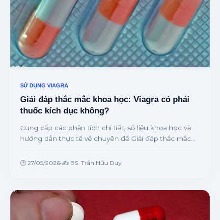
SỬ DỤNG VIAGRA
Giải đáp thắc mắc khoa học: Viagra có phải
thuốc kích dục không?
Cung cấp các phân tích chi tiết, số liệu khoa học và
hướng dẫn thực tế về chuyên đề Giải đáp thắc mắc
khoa học: Viagra có phải thuốc kích dục không? từ
chuyên gia.
🕒 27/05/2026
•
✍️ BS. Trần Hữu Duy