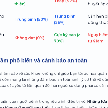
Thấp (< 2%)
thiện)
huyết áp 
ng
Trung bình
Cần hẹn g
Trung bình (50%)
(25%)
uống thu
iều
Cực kỳ cao (>
Nguy hiểm
Không đạt (0%)
70%)
tự ý làm
lầm phổ biến và cảnh báo an toàn
 phẩm bảo vệ sức khỏe không chỉ giúp bạn tối ưu hóa quản 
còn mang lại những đảm bảo an toàn sinh lý cơ thể vô cùn
của các yếu tố liên quan đòi hỏi người sử dụng phải có cái n
biến của người bệnh trong liệu trình điều trị với
Những lưu 
g Viagra ở người cao tuổi
là khi thấy các triệu chứng lâm