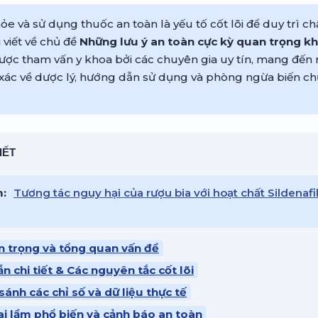
e và sử dụng thuốc an toàn là yếu tố cốt lõi để duy trì c
 viết về chủ đề
Những lưu ý an toàn cực kỳ quan trọng kh
ược tham vấn y khoa bởi các chuyên gia uy tín, mang đến 
xác về dược lý, hướng dẫn sử dụng và phòng ngừa biến ch
IẾT
m:
Tương tác nguy hại của rượu bia với hoạt chất Sildenafi
n trọng và tổng quan vấn đề
n chi tiết & Các nguyên tắc cốt lõi
sánh các chỉ số và dữ liệu thực tế
ai lầm phổ biến và cảnh báo an toàn