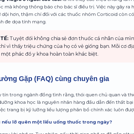
ốc mà không thông báo cho bác sĩ điều trị. Việc này gây ra
 dội hơn, thậm chí đối với các thuốc nhóm Corticoid còn có
nh đe dọa tính mạng.
TẾ:
Tuyệt đối không chia sẻ đơn thuốc cá nhân của mì
ỉ vì thấy triệu chứng của họ có vẻ giống bạn. Mỗi cơ đ
 một phác đồ y khoa hoàn toàn khác biệt.
hường Gặp (FAQ) cùng chuyên gia
 tín trong ngành đồng tình rằng, thói quen chủ quan và th
dưỡng khoa học là nguyên nhân hàng đầu dẫn đến thất bại t
việc trang bị kỹ lưỡng liều lượng phân bổ chính xác luôn đư
gì nếu lỡ quên một liều uống thuốc trong ngày?