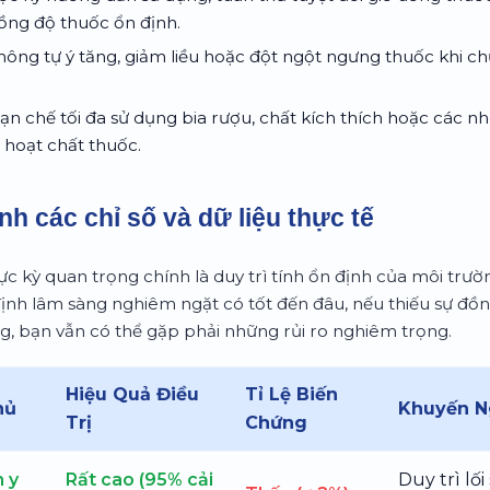
nồng độ thuốc ổn định.
ông tự ý tăng, giảm liều hoặc đột ngột ngưng thuốc khi ch
n chế tối đa sử dụng bia rượu, chất kích thích hoặc các
 hoạt chất thuốc.
nh các chỉ số và dữ liệu thực tế
ực kỳ quan trọng chính là duy trì tính ổn định của môi trư
ịnh lâm sàng nghiêm ngặt có tốt đến đâu, nếu thiếu sự đồn
ng, bạn vẫn có thể gặp phải những rủi ro nghiêm trọng.
Hiệu Quả Điều
Tỉ Lệ Biến
hủ
Khuyến N
Trị
Chứng
 y
Rất cao (95% cải
Duy trì lố