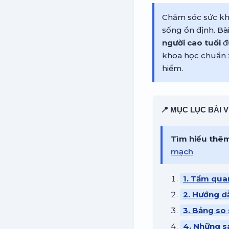
Chăm sóc sức khỏ
sống ổn định. Bài
người cao tuổi
đ
khoa học chuẩn 
hiểm.
📍 MỤC LỤC BÀI V
Tìm hiểu thê
mạch
1. Tầm qua
2. Hướng dẫ
3. Bảng so 
4. Những s