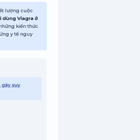
hất lượng cuộc
i dùng Viagra ở
những kiến thức
ứng y tế nguy
l gây suy