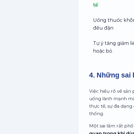
tế
Uống thuốc khô
đều đặn
Tự ý tăng giảm l
hoặc bỏ
4. Những sai 
Việc hiểu rõ về sản
uống lành mạnh mà 
thực tế, sự đa dạng 
thống.
Một sai lầm rất phổ 
quan trọng khi dùn