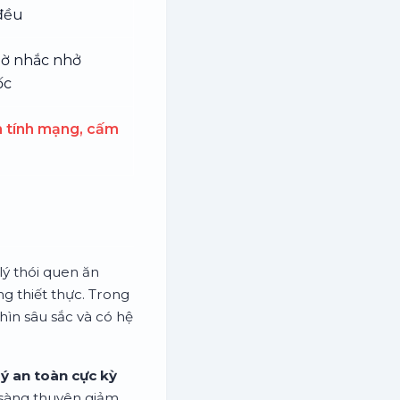
đều
iờ nhắc nhở
ốc
 tính mạng, cấm
lý thói quen ăn
g thiết thực. Trong
hìn sâu sắc và có hệ
ý an toàn cực kỳ
 sàng thuyên giảm