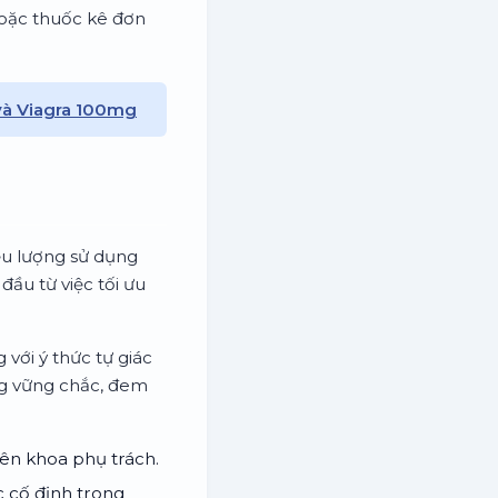
oặc thuốc kê đơn
và Viagra 100mg
ều lượng sử dụng
đầu từ việc tối ưu
với ý thức tự giác
ng vững chắc, đem
yên khoa phụ trách.
c cố định trong