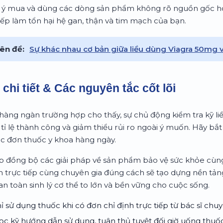
ự ý mua và dùng các dòng sản phẩm không rõ nguồn gốc h
 tiếp làm tổn hại hệ gan, thận và tim mạch của bạn.
ên đề:
Sự khác nhau cơ bản giữa liều dùng Viagra 50mg 
chi tiết & Các nguyên tắc cốt lõi
 hàng ngàn trường hợp cho thấy, sự chủ động kiểm tra kỹ li
t tỉ lệ thành công và giảm thiểu rủi ro ngoài ý muốn. Hãy bắt 
ác đơn thuốc y khoa hàng ngày.
hợp đồng bộ các giải pháp về sản phẩm bảo vệ sức khỏe cùng 
n trực tiếp cùng chuyên gia đúng cách sẽ tạo dựng nền tả
n toàn sinh lý cơ thể to lớn và bền vững cho cuộc sống.
ỉ sử dụng thuốc khi có đơn chỉ định trực tiếp từ bác sĩ chu
c kỹ hướng dẫn sử dụng, tuân thủ tuyệt đối giờ uống thuố