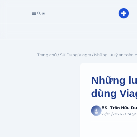
☀️
Trang chủ
/
Sử Dụng Viagra
/ Những lưu ý an toàn c
Những lư
dùng Via
BS. Trần Hữu D
27/05/2026 • Chuy