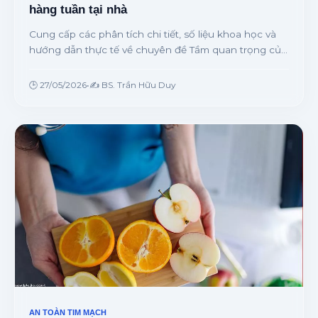
hàng tuần tại nhà
Cung cấp các phân tích chi tiết, số liệu khoa học và
hướng dẫn thực tế về chuyên đề Tầm quan trọng của
việc đo huyết áp định kỳ hàng tuần tại nhà từ chuyên
gia.
🕒 27/05/2026
•
✍️ BS. Trần Hữu Duy
AN TOÀN TIM MẠCH