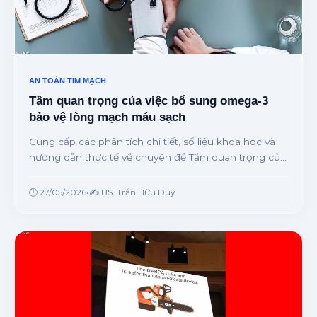
AN TOÀN TIM MẠCH
Tầm quan trọng của việc bổ sung omega-3
bảo vệ lòng mạch máu sạch
Cung cấp các phân tích chi tiết, số liệu khoa học và
hướng dẫn thực tế về chuyên đề Tầm quan trọng của
việc bổ sung omega-3 bảo vệ lòng mạch máu sạch từ
chuyên gia.
🕒 27/05/2026
•
✍️ BS. Trần Hữu Duy