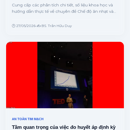
Cung cấp các phân tích chi tiết, số liệu khoa học và
hướng dẫn thực tế về chuyên đề Chế độ ăn nhạt và
ích lợi bảo vệ tim mạch ngừa đột quỵ từ chuyên gia.
🕒 27/05/2026
•
✍️ BS. Trần Hữu Duy
AN TOÀN TIM MẠCH
Tầm quan trọng của việc đo huyết áp định kỳ