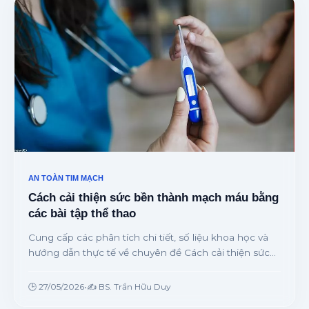
AN TOÀN TIM MẠCH
Cách cải thiện sức bền thành mạch máu bằng
các bài tập thể thao
Cung cấp các phân tích chi tiết, số liệu khoa học và
hướng dẫn thực tế về chuyên đề Cách cải thiện sức
bền thành mạch máu bằng các bài tập thể thao từ
chuyên gia.
🕒 27/05/2026
•
✍️ BS. Trần Hữu Duy