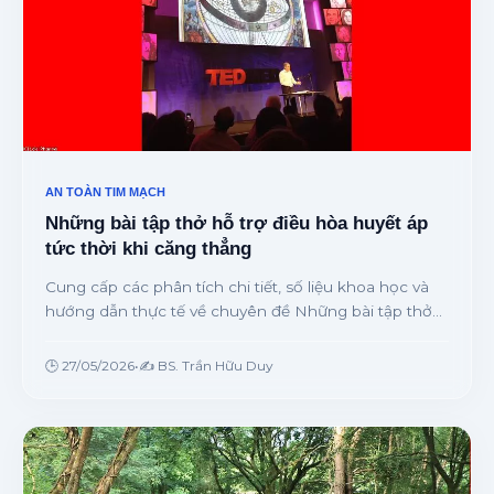
AN TOÀN TIM MẠCH
Những bài tập thở hỗ trợ điều hòa huyết áp
tức thời khi căng thẳng
Cung cấp các phân tích chi tiết, số liệu khoa học và
hướng dẫn thực tế về chuyên đề Những bài tập thở
hỗ trợ điều hòa huyết áp tức thời khi căng thẳng từ
chuyên gia.
🕒 27/05/2026
•
✍️ BS. Trần Hữu Duy