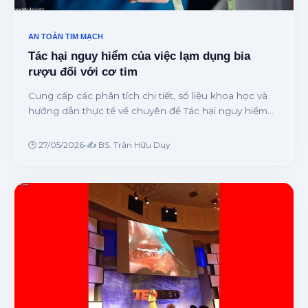
AN TOÀN TIM MẠCH
Tác hại nguy hiểm của việc lạm dụng bia
rượu đối với cơ tim
Cung cấp các phân tích chi tiết, số liệu khoa học và
hướng dẫn thực tế về chuyên đề Tác hại nguy hiểm
của việc lạm dụng bia rượu đối với cơ tim từ chuyên
gia.
🕒 27/05/2026
•
✍️ BS. Trần Hữu Duy