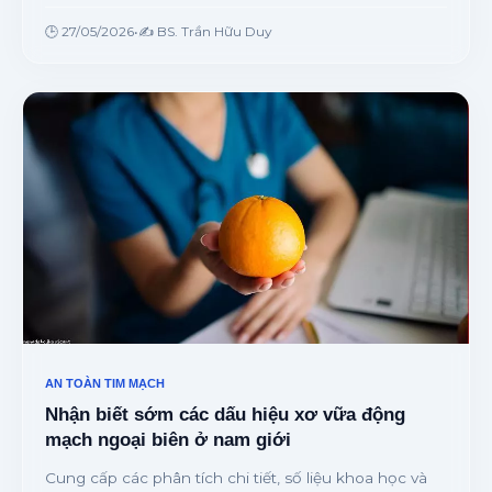
mạch máu từ thói quen hút thuốc lá thường xuyên từ
chuyên gia.
🕒 27/05/2026
•
✍️ BS. Trần Hữu Duy
AN TOÀN TIM MẠCH
Nhận biết sớm các dấu hiệu xơ vữa động
mạch ngoại biên ở nam giới
Cung cấp các phân tích chi tiết, số liệu khoa học và