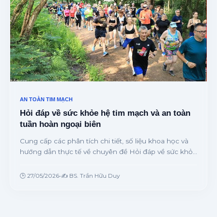
AN TOÀN TIM MẠCH
Hỏi đáp về sức khỏe hệ tim mạch và an toàn
tuần hoàn ngoại biên
Cung cấp các phân tích chi tiết, số liệu khoa học và
hướng dẫn thực tế về chuyên đề Hỏi đáp về sức khỏe
hệ tim mạch và an toàn tuần hoàn ngoại biên từ
chuyên gia.
🕒 27/05/2026
•
✍️ BS. Trần Hữu Duy