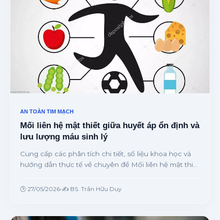
AN TOÀN TIM MẠCH
Mối liên hệ mật thiết giữa huyết áp ổn định và
lưu lượng máu sinh lý
Cung cấp các phân tích chi tiết, số liệu khoa học và
hướng dẫn thực tế về chuyên đề Mối liên hệ mật thiết
giữa huyết áp ổn định và lưu lượng máu sinh lý từ
chuyên gia.
🕒 27/05/2026
•
✍️ BS. Trần Hữu Duy