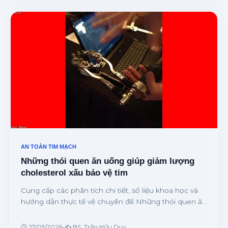
AN TOÀN TIM MẠCH
Những thói quen ăn uống giúp giảm lượng
cholesterol xấu bảo vệ tim
Cung cấp các phân tích chi tiết, số liệu khoa học và
hướng dẫn thực tế về chuyên đề Những thói quen ăn
uống giúp giảm lượng cholesterol xấu bảo vệ tim từ
chuyên gia.
🕒 27/05/2026
•
✍️ BS. Trần Hữu Duy