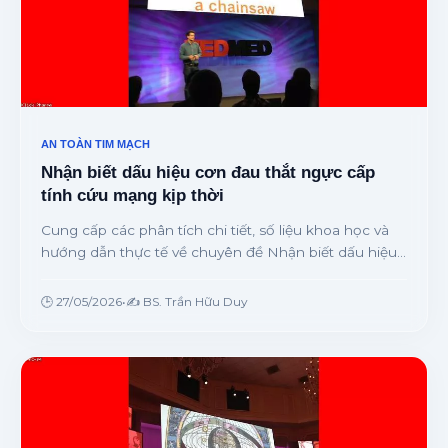
AN TOÀN TIM MẠCH
Nhận biết dấu hiệu cơn đau thắt ngực cấp
tính cứu mạng kịp thời
Cung cấp các phân tích chi tiết, số liệu khoa học và
hướng dẫn thực tế về chuyên đề Nhận biết dấu hiệu
cơn đau thắt ngực cấp tính cứu mạng kịp thời từ
chuyên gia.
🕒 27/05/2026
•
✍️ BS. Trần Hữu Duy