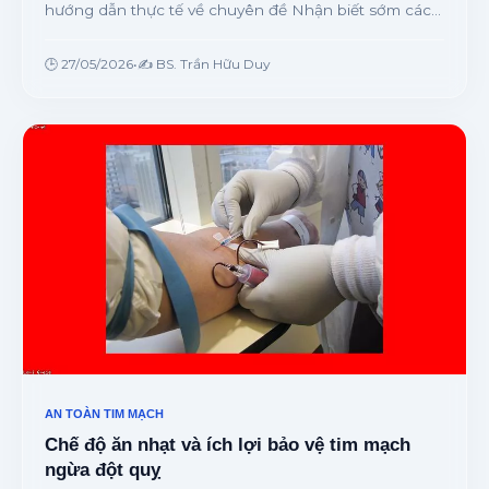
hướng dẫn thực tế về chuyên đề Nhận biết sớm các
dấu hiệu xơ vữa động mạch ngoại biên ở nam giới từ
chuyên gia.
🕒 27/05/2026
•
✍️ BS. Trần Hữu Duy
AN TOÀN TIM MẠCH
Chế độ ăn nhạt và ích lợi bảo vệ tim mạch
ngừa đột quỵ