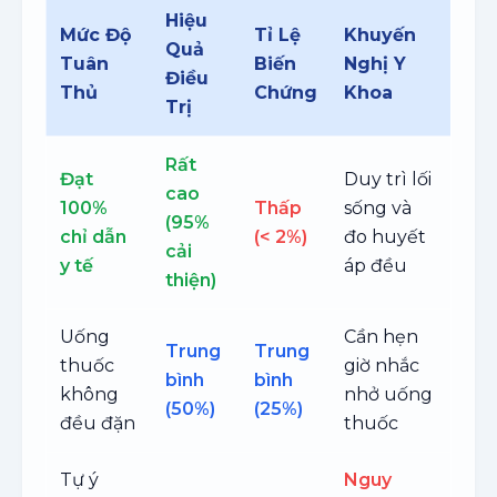
Hiệu
Mức Độ
Tỉ Lệ
Khuyến
Quả
Tuân
Biến
Nghị Y
Điều
Thủ
Chứng
Khoa
Trị
Rất
Đạt
Duy trì lối
cao
100%
Thấp
sống và
(95%
chỉ dẫn
(< 2%)
đo huyết
cải
y tế
áp đều
thiện)
Uống
Cần hẹn
Trung
Trung
thuốc
giờ nhắc
bình
bình
không
nhở uống
(50%)
(25%)
đều đặn
thuốc
Tự ý
Nguy