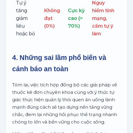
Tự ý
Nguy
tăng
Không
Cực kỳ
hiểm tính
giảm
đạt
cao (>
mạng,
liều
(0%)
70%)
cấm tự ý
hoặc bỏ
làm
4. Những sai lầm phổ biến và
cảnh báo an toàn
Tóm lại, việc tích hợp đồng bộ các giải pháp về
thuốc kê đơn chuyên khoa cùng với ý thức tự
giác thực hiện quản lý thói quen ăn uống lành
mạnh đúng cách sẽ tạo dựng nền tảng vững
chắc, đem lại những hồi phục thể trạng nhanh
chóng to lớn và bền vững cho cuộc sống.