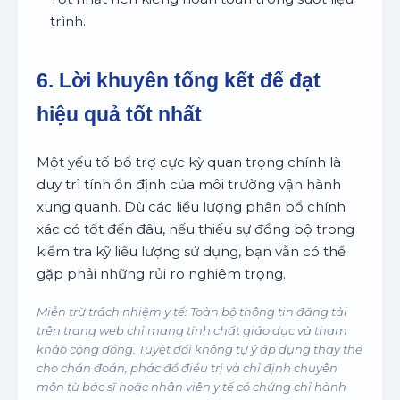
trình.
6. Lời khuyên tổng kết để đạt
hiệu quả tốt nhất
Một yếu tố bổ trợ cực kỳ quan trọng chính là
duy trì tính ổn định của môi trường vận hành
xung quanh. Dù các liều lượng phân bổ chính
xác có tốt đến đâu, nếu thiếu sự đồng bộ trong
kiểm tra kỹ liều lượng sử dụng, bạn vẫn có thể
gặp phải những rủi ro nghiêm trọng.
Miễn trừ trách nhiệm y tế: Toàn bộ thông tin đăng tải
trên trang web chỉ mang tính chất giáo dục và tham
khảo cộng đồng. Tuyệt đối không tự ý áp dụng thay thế
cho chẩn đoán, phác đồ điều trị và chỉ định chuyên
môn từ bác sĩ hoặc nhân viên y tế có chứng chỉ hành