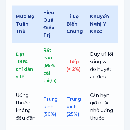
Hiệu
Mức Độ
Tỉ Lệ
Khuyến
Quả
Tuân
Biến
Nghị Y
Điều
Thủ
Chứng
Khoa
Trị
Rất
Đạt
Duy trì lối
cao
100%
Thấp
sống và
(95%
chỉ dẫn
(< 2%)
đo huyết
cải
y tế
áp đều
thiện)
Uống
Cần hẹn
Trung
Trung
thuốc
giờ nhắc
bình
bình
không
nhở uống
(50%)
(25%)
đều đặn
thuốc