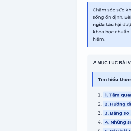
Chăm sóc sức khỏ
sống ổn định. Bài
ngừa tác hại
được
khoa học chuẩn 
hiểm.
📍 MỤC LỤC BÀI V
Tìm hiểu thê
1. Tầm qua
2. Hướng dẫ
3. Bảng so 
4. Những s