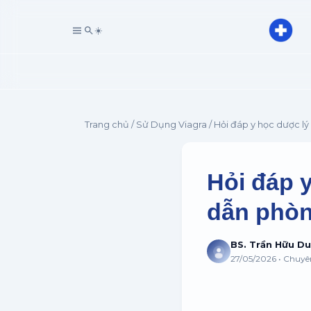
☀️
Trang chủ
/
Sử Dụng Viagra
/ Hỏi đáp y học dược l
Hỏi đáp 
dẫn phòn
BS. Trần Hữu D
27/05/2026 • Chuy