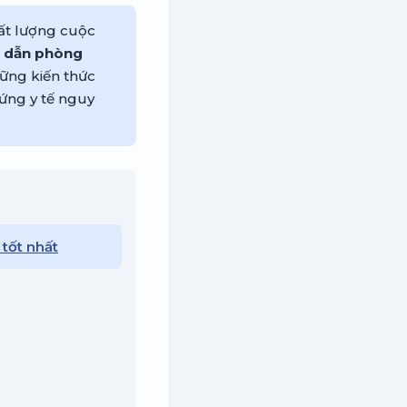
hất lượng cuộc
g dẫn phòng
ững kiến thức
ứng y tế nguy
 tốt nhất