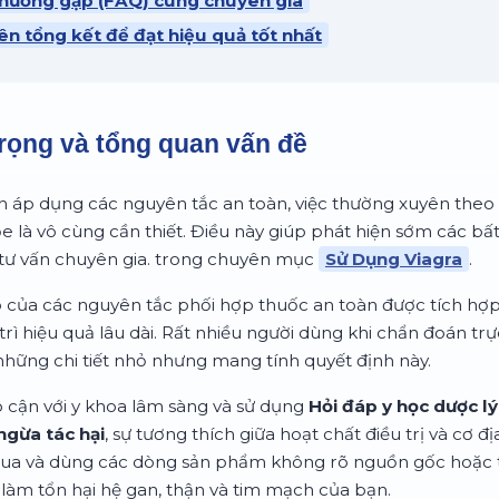
 thường gặp (FAQ) cùng chuyên gia
ên tổng kết để đạt hiệu quả tốt nhất
rọng và tổng quan vấn đề
h áp dụng các nguyên tắc an toàn, việc thường xuyên theo 
e là vô cùng cần thiết. Điều này giúp phát hiện sớm các bấ
o tư vấn chuyên gia. trong chuyên mục
Sử Dụng Viagra
.
ò của các nguyên tắc phối hợp thuốc an toàn được tích hợp
trì hiệu quả lâu dài. Rất nhiều người dùng khi chẩn đoán tr
những chi tiết nhỏ nhưng mang tính quyết định này.
p cận với y khoa lâm sàng và sử dụng
Hỏi đáp y học dược lý
gừa tác hại
, sự tương thích giữa hoạt chất điều trị và cơ đ
mua và dùng các dòng sản phẩm không rõ nguồn gốc hoặc 
p làm tổn hại hệ gan, thận và tim mạch của bạn.