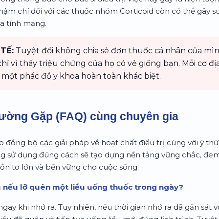
hậm chí đối với các thuốc nhóm Corticoid còn có thể gây s
ọa tính mạng.
TẾ:
Tuyệt đối không chia sẻ đơn thuốc cá nhân của mì
ỉ vì thấy triệu chứng của họ có vẻ giống bạn. Mỗi cơ đ
 một phác đồ y khoa hoàn toàn khác biệt.
hường Gặp (FAQ) cùng chuyên gia
ợp đồng bộ các giải pháp về hoạt chất điều trị cùng với ý thứ
ợng sử dụng đúng cách sẽ tạo dựng nền tảng vững chắc, đe
 tồn to lớn và bền vững cho cuộc sống.
gì nếu lỡ quên một liều uống thuốc trong ngày?
ngay khi nhớ ra. Tuy nhiên, nếu thời gian nhớ ra đã gần sát v