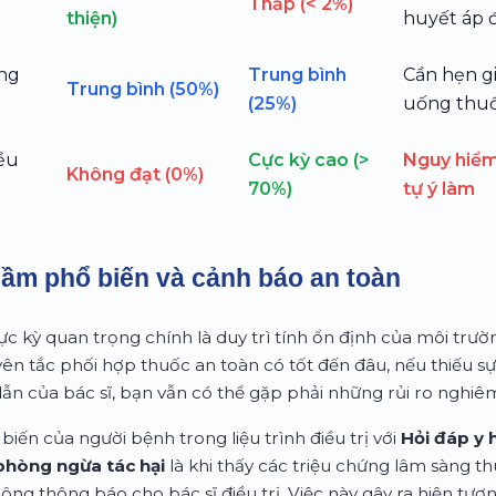
Thấp (< 2%)
thiện)
huyết áp 
ng
Trung bình
Cần hẹn g
Trung bình (50%)
(25%)
uống thu
iều
Cực kỳ cao (>
Nguy hiểm
Không đạt (0%)
70%)
tự ý làm
lầm phổ biến và cảnh báo an toàn
ực kỳ quan trọng chính là duy trì tính ổn định của môi trư
ên tắc phối hợp thuốc an toàn có tốt đến đâu, nếu thiếu s
dẫn của bác sĩ, bạn vẫn có thể gặp phải những rủi ro nghiê
biến của người bệnh trong liệu trình điều trị với
Hỏi đáp y 
phòng ngừa tác hại
là khi thấy các triệu chứng lâm sàng th
g thông báo cho bác sĩ điều trị. Việc này gây ra hiện tượ