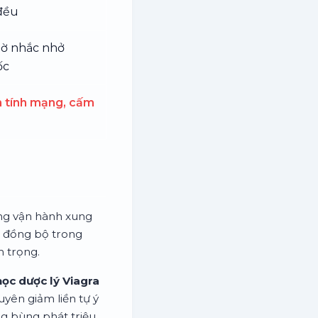
đều
iờ nhắc nhở
ốc
 tính mạng, cấm
ờng vận hành xung
ự đồng bộ trong
m trọng.
học dược lý Viagra
uyên giảm liền tự ý
ng bùng phát triệu