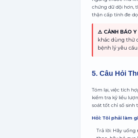
chứng dữ dội hơn, t
thận cấp tính đe d
⚠️ CẢNH BÁO Y 
khác dùng thử ch
bệnh lý yêu cầu
5. Câu Hỏi T
Tóm lại, việc tích h
kiểm tra kỹ liều lư
soát tốt chỉ số sinh
Hỏi: Tôi phải làm 
Trả lời: Hãy uống 