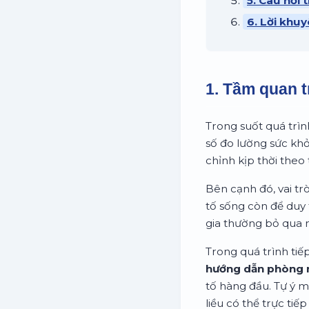
5. Câu hỏi
6. Lời khuy
1. Tầm quan t
Trong suốt quá trìn
số đo lường sức khỏ
chỉnh kịp thời the
Bên cạnh đó, vai tr
tố sống còn để duy 
gia thường bỏ qua 
Trong quá trình tiế
hướng dẫn phòng n
tố hàng đầu. Tự ý 
liều có thể trực tiế