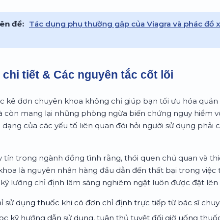
ên đề:
Tác dụng phụ thường gặp của Viagra và phác đồ xử
chi tiết & Các nguyên tắc cốt lõi
ốc kê đơn chuyên khoa không chỉ giúp bạn tối ưu hóa quản 
còn mang lại những phòng ngừa biến chứng nguy hiểm vô 
a dạng của các yếu tố liên quan đòi hỏi người sử dụng phải c
 tín trong ngành đồng tình rằng, thói quen chủ quan và th
khoa là nguyên nhân hàng đầu dẫn đến thất bại trong việc th
ị kỹ lưỡng chỉ định lâm sàng nghiêm ngặt luôn được đặt lên
ỉ sử dụng thuốc khi có đơn chỉ định trực tiếp từ bác sĩ chu
c kỹ hướng dẫn sử dụng, tuân thủ tuyệt đối giờ uống thuố