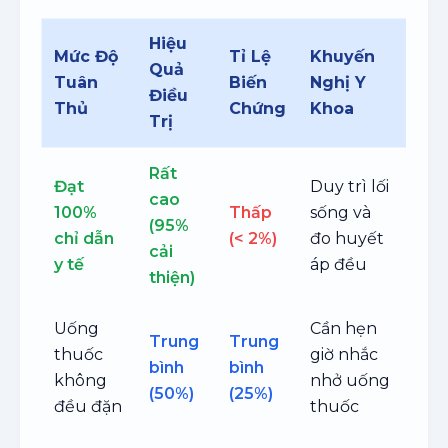
Hiệu
Mức Độ
Tỉ Lệ
Khuyến
Quả
Tuân
Biến
Nghị Y
Điều
Thủ
Chứng
Khoa
Trị
Rất
Đạt
Duy trì lối
cao
100%
Thấp
sống và
(95%
chỉ dẫn
(< 2%)
đo huyết
cải
y tế
áp đều
thiện)
Uống
Cần hẹn
Trung
Trung
thuốc
giờ nhắc
bình
bình
không
nhở uống
(50%)
(25%)
đều đặn
thuốc