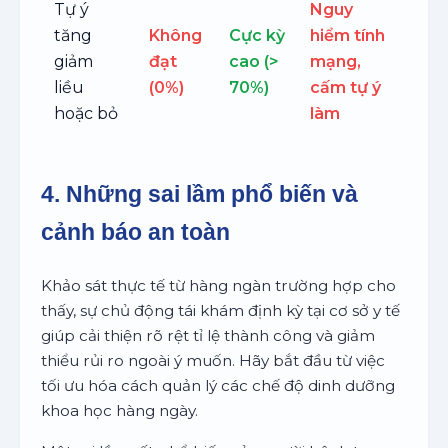
Tự ý
Nguy
tăng
Không
Cực kỳ
hiểm tính
giảm
đạt
cao (>
mạng,
liều
(0%)
70%)
cấm tự ý
hoặc bỏ
làm
4. Những sai lầm phổ biến và
cảnh báo an toàn
Khảo sát thực tế từ hàng ngàn trường hợp cho
thấy, sự chủ động tái khám định kỳ tại cơ sở y tế
giúp cải thiện rõ rệt tỉ lệ thành công và giảm
thiểu rủi ro ngoài ý muốn. Hãy bắt đầu từ việc
tối ưu hóa cách quản lý các chế độ dinh dưỡng
khoa học hàng ngày.