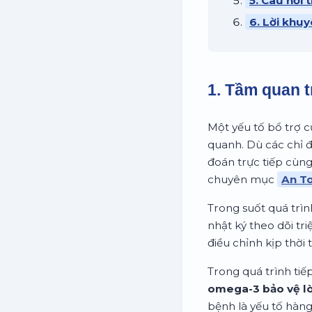
5. Câu hỏi
6. Lời khuy
1. Tầm quan t
Một yếu tố bổ trợ c
quanh. Dù các chỉ 
đoán trực tiếp cùng
chuyên mục
An T
Trong suốt quá trìn
nhật ký theo dõi tr
điều chỉnh kịp thời 
Trong quá trình tiế
omega-3 bảo vệ l
bệnh là yếu tố hàn