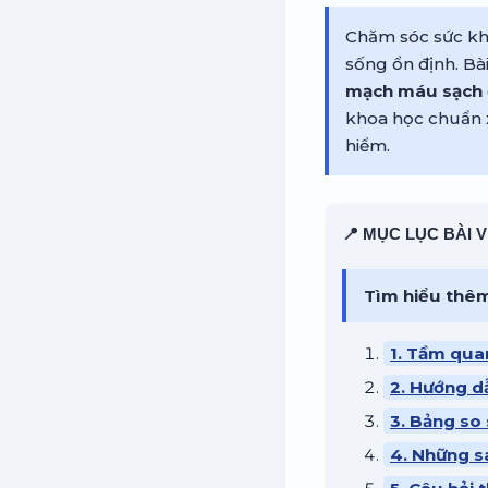
Chăm sóc sức khỏ
sống ổn định. Bài
mạch máu sạch
khoa học chuẩn 
hiểm.
📍 MỤC LỤC BÀI V
Tìm hiểu thê
1. Tầm qua
2. Hướng dẫ
3. Bảng so 
4. Những s