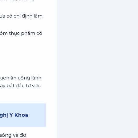
ưa có chỉ định lâm
 nhóm thực phẩm có
 quen ăn uống lành
ãy bắt đầu từ việc
ghị Y Khoa
i sống và đo