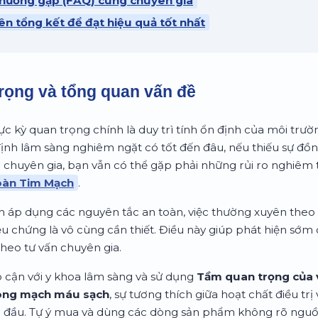
 thường gặp (FAQ) cùng chuyên gia
ên tổng kết để đạt hiệu quả tốt nhất
rọng và tổng quan vấn đề
ực kỳ quan trọng chính là duy trì tính ổn định của môi trư
định lâm sàng nghiêm ngặt có tốt đến đâu, nếu thiếu sự đồ
 chuyên gia, bạn vẫn có thể gặp phải những rủi ro nghiêm 
oàn Tim Mạch
.
h áp dụng các nguyên tắc an toàn, việc thường xuyên theo 
iệu chứng là vô cùng cần thiết. Điều này giúp phát hiện sớm
theo tư vấn chuyên gia.
p cận với y khoa lâm sàng và sử dụng
Tầm quan trọng của 
òng mạch máu sạch
, sự tương thích giữa hoạt chất điều trị
g đầu. Tự ý mua và dùng các dòng sản phẩm không rõ ngu