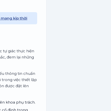
 mạng kịp thời
c tự giác thực hiện
ắc, đem lại những
iếu thông tin chuẩn
trong việc thiết lập
uôn được đặt lên
yên khoa phụ trách.
c cố định trong