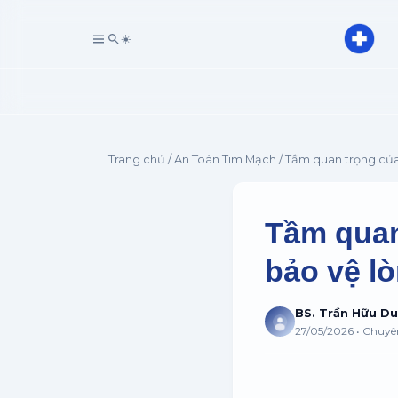
☀️
Trang chủ
/
An Toàn Tim Mạch
/ Tầm quan trọng củ
Tầm quan
bảo vệ l
BS. Trần Hữu D
27/05/2026 • Chuy