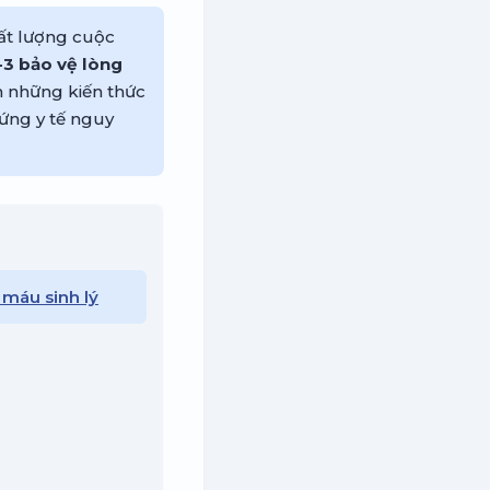
hất lượng cuộc
3 bảo vệ lòng
n những kiến thức
ứng y tế nguy
 máu sinh lý