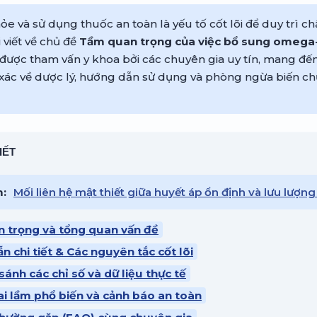
e và sử dụng thuốc an toàn là yếu tố cốt lõi để duy trì c
 viết về chủ đề
Tầm quan trọng của việc bổ sung omega-
được tham vấn y khoa bởi các chuyên gia uy tín, mang đế
xác về dược lý, hướng dẫn sử dụng và phòng ngừa biến ch
IẾT
m:
Mối liên hệ mật thiết giữa huyết áp ổn định và lưu lượng
n trọng và tổng quan vấn đề
n chi tiết & Các nguyên tắc cốt lõi
sánh các chỉ số và dữ liệu thực tế
ai lầm phổ biến và cảnh báo an toàn