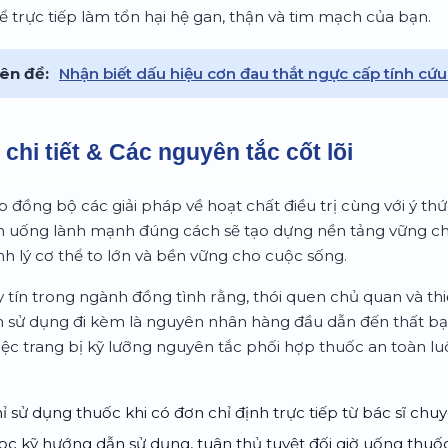
hể trực tiếp làm tổn hại hệ gan, thận và tim mạch của bạn.
ên đề:
Nhận biết dấu hiệu cơn đau thắt ngực cấp tính cứu
chi tiết & Các nguyên tắc cốt lõi
ợp đồng bộ các giải pháp về hoạt chất điều trị cùng với ý thứ
ăn uống lành mạnh đúng cách sẽ tạo dựng nền tảng vững ch
h lý cơ thể to lớn và bền vững cho cuộc sống.
 tín trong ngành đồng tình rằng, thói quen chủ quan và th
 sử dụng đi kèm là nguyên nhân hàng đầu dẫn đến thất bại 
việc trang bị kỹ lưỡng nguyên tắc phối hợp thuốc an toàn l
ỉ sử dụng thuốc khi có đơn chỉ định trực tiếp từ bác sĩ chu
c kỹ hướng dẫn sử dụng, tuân thủ tuyệt đối giờ uống thuố