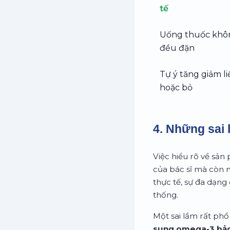
tế
Uống thuốc khô
đều đặn
Tự ý tăng giảm l
hoặc bỏ
4. Những sai 
Việc hiểu rõ về sản
của bác sĩ mà còn 
thực tế, sự đa dạng 
thống.
Một sai lầm rất phổ 
sung omega-3 bảo