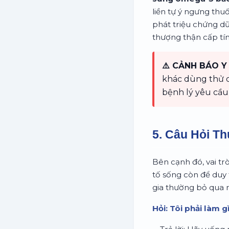
liền tự ý ngưng thu
phát triệu chứng dữ
thượng thận cấp tí
⚠️ CẢNH BÁO Y 
khác dùng thử ch
bệnh lý yêu cầu
5. Câu Hỏi T
Bên cạnh đó, vai tr
tố sống còn để duy 
gia thường bỏ qua 
Hỏi: Tôi phải làm 