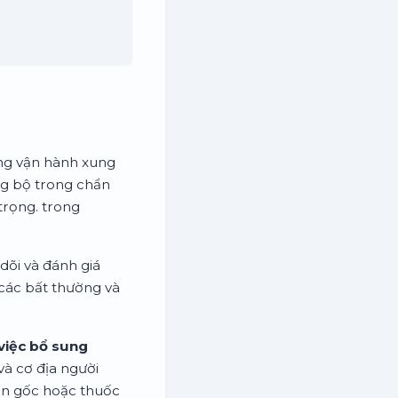
ờng vận hành xung
ng bộ trong chẩn
trọng. trong
dõi và đánh giá
 các bất thường và
việc bổ sung
 và cơ địa người
ồn gốc hoặc thuốc