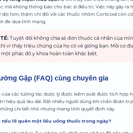
ốc mà không thông báo cho bác sĩ điều trị. Việc này gây ra
 dội hơn, thậm chí đối với các thuốc nhóm Corticoid còn có
nh đe dọa tính mạng.
TẾ:
Tuyệt đối không chia sẻ đơn thuốc cá nhân của mì
ỉ vì thấy triệu chứng của họ có vẻ giống bạn. Mỗi cơ đ
 một phác đồ y khoa hoàn toàn khác biệt.
hường Gặp (FAQ) cùng chuyên gia
ò của các tương tác dược lý được kiểm soát được tích hợp h
trì hiệu quả lâu dài. Rất nhiều người dùng khi chẩn đoán tr
những chi tiết nhỏ nhưng mang tính quyết định này.
gì nếu lỡ quên một liều uống thuốc trong ngày?