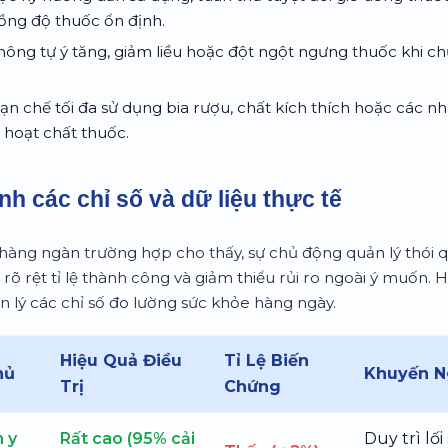
nồng độ thuốc ổn định.
ông tự ý tăng, giảm liều hoặc đột ngột ngưng thuốc khi ch
n chế tối đa sử dụng bia rượu, chất kích thích hoặc các
 hoạt chất thuốc.
nh các chỉ số và dữ liệu thực tế
 hàng ngàn trường hợp cho thấy, sự chủ động quản lý thói
rõ rệt tỉ lệ thành công và giảm thiểu rủi ro ngoài ý muốn. H
n lý các chỉ số đo lường sức khỏe hàng ngày.
Hiệu Quả Điều
Tỉ Lệ Biến
hủ
Khuyến N
Trị
Chứng
 y
Rất cao (95% cải
Duy trì lố