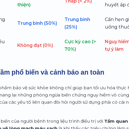
Thấp (< 2%)
thiện)
huyết áp 
ng
Trung bình
Cần hẹn g
Trung bình (50%)
(25%)
uống thu
iều
Cực kỳ cao (>
Nguy hiểm
Không đạt (0%)
70%)
tự ý làm
lầm phổ biến và cảnh báo an toàn
 phẩm bảo vệ sức khỏe không chỉ giúp bạn tối ưu hóa thực 
mang lại những phòng ngừa biến chứng nguy hiểm vô cùng 
của các yếu tố liên quan đòi hỏi người sử dụng phải có cái n
biến của người bệnh trong liệu trình điều trị với
Tầm quan 
 vệ lòng mạch máu sạch
là khi thấy các triệu chứng lâm