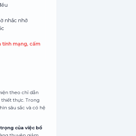
đều
iờ nhắc nhở
ốc
 tính mạng, cấm
hiện theo chỉ dẫn
thiết thực. Trong
hìn sâu sắc và có hệ
trọng của việc bổ
 sàng thuyên giảm