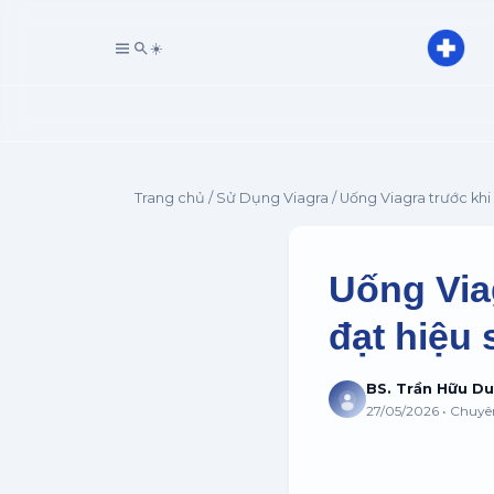
☀️
Trang chủ
/
Sử Dụng Viagra
/ Uống Viagra trước khi 
Uống Viag
đạt hiệu 
BS. Trần Hữu D
27/05/2026 • Chuy