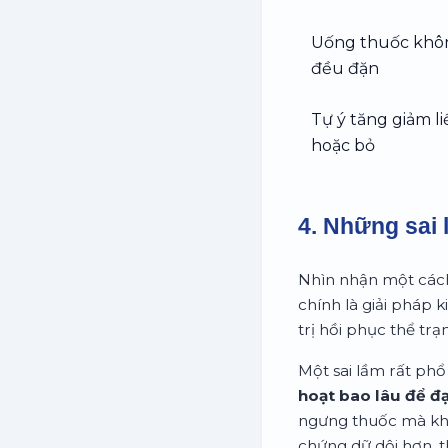
Uống thuốc khô
đều đặn
Tự ý tăng giảm l
hoặc bỏ
4. Những sai 
Nhìn nhận một cách
chính là giải pháp k
trị hồi phục thể t
Một sai lầm rất phổ 
hoạt bao lâu để đạ
ngưng thuốc mà khôn
chứng dữ dội hơn, t