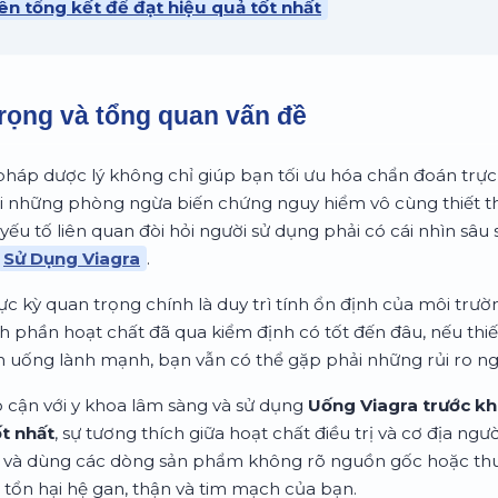
ên tổng kết để đạt hiệu quả tốt nhất
rọng và tổng quan vấn đề
u pháp dược lý không chỉ giúp bạn tối ưu hóa chẩn đoán trự
i những phòng ngừa biến chứng nguy hiểm vô cùng thiết th
yếu tố liên quan đòi hỏi người sử dụng phải có cái nhìn sâu 
Sử Dụng Viagra
.
ực kỳ quan trọng chính là duy trì tính ổn định của môi trư
h phần hoạt chất đã qua kiểm định có tốt đến đâu, nếu thi
ăn uống lành mạnh, bạn vẫn có thể gặp phải những rủi ro n
p cận với y khoa lâm sàng và sử dụng
Uống Viagra trước kh
ốt nhất
, sự tương thích giữa hoạt chất điều trị và cơ địa ngư
 và dùng các dòng sản phẩm không rõ nguồn gốc hoặc thuố
m tổn hại hệ gan, thận và tim mạch của bạn.