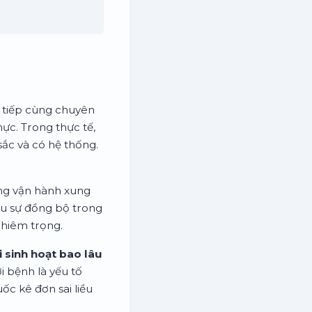
c tiếp cùng chuyên
ực. Trong thực tế,
sắc và có hệ thống.
ờng vận hành xung
ếu sự đồng bộ trong
ghiêm trọng.
i sinh hoạt bao lâu
ời bệnh là yếu tố
c kê đơn sai liều