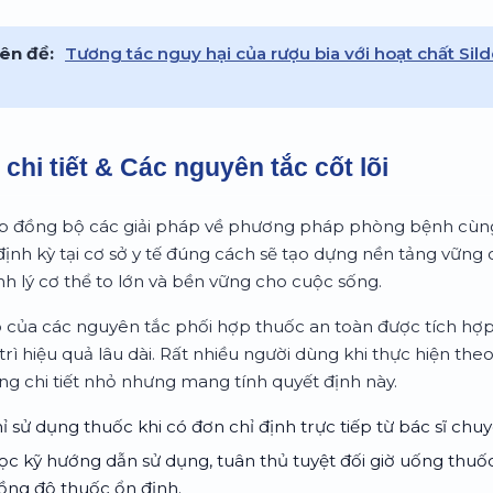
ên đề:
Tương tác nguy hại của rượu bia với hoạt chất Sild
chi tiết & Các nguyên tắc cốt lõi
hợp đồng bộ các giải pháp về phương pháp phòng bệnh cùng 
định kỳ tại cơ sở y tế đúng cách sẽ tạo dựng nền tảng vững
h lý cơ thể to lớn và bền vững cho cuộc sống.
ò của các nguyên tắc phối hợp thuốc an toàn được tích hợp
rì hiệu quả lâu dài. Rất nhiều người dùng khi thực hiện theo
g chi tiết nhỏ nhưng mang tính quyết định này.
ỉ sử dụng thuốc khi có đơn chỉ định trực tiếp từ bác sĩ chu
c kỹ hướng dẫn sử dụng, tuân thủ tuyệt đối giờ uống thuố
nồng độ thuốc ổn định.