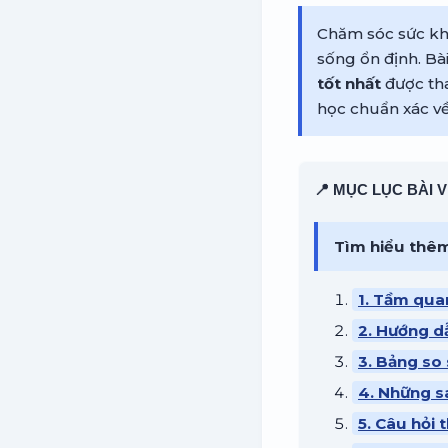
Chăm sóc sức khỏ
sống ổn định. Bài
tốt nhất
được tha
học chuẩn xác về
📍 MỤC LỤC BÀI V
Tìm hiểu thê
1. Tầm qua
2. Hướng dẫ
3. Bảng so 
4. Những s
5. Câu hỏi