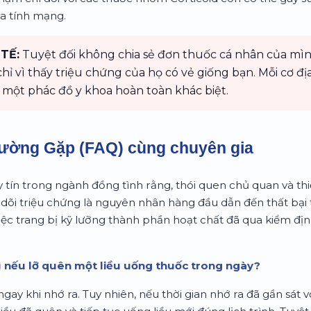
ọa tính mạng.
TẾ:
Tuyệt đối không chia sẻ đơn thuốc cá nhân của mì
ỉ vì thấy triệu chứng của họ có vẻ giống bạn. Mỗi cơ đ
 một phác đồ y khoa hoàn toàn khác biệt.
hường Gặp (FAQ) cùng chuyên gia
 tín trong ngành đồng tình rằng, thói quen chủ quan và th
 dõi triệu chứng là nguyên nhân hàng đầu dẫn đến thất bại t
việc trang bị kỹ lưỡng thành phần hoạt chất đã qua kiểm đị
gì nếu lỡ quên một liều uống thuốc trong ngày?
ngay khi nhớ ra. Tuy nhiên, nếu thời gian nhớ ra đã gần sát v