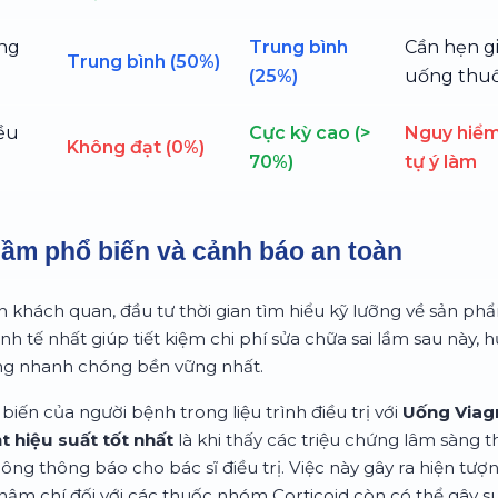
ng
Trung bình
Cần hẹn g
Trung bình (50%)
(25%)
uống thu
iều
Cực kỳ cao (>
Nguy hiểm
Không đạt (0%)
70%)
tự ý làm
lầm phổ biến và cảnh báo an toàn
 khách quan, đầu tư thời gian tìm hiểu kỹ lưỡng về sản ph
inh tế nhất giúp tiết kiệm chi phí sửa chữa sai lầm sau này
rạng nhanh chóng bền vững nhất.
biến của người bệnh trong liệu trình điều trị với
Uống Viagr
t hiệu suất tốt nhất
là khi thấy các triệu chứng lâm sàng t
g thông báo cho bác sĩ điều trị. Việc này gây ra hiện tượ
hậm chí đối với các thuốc nhóm Corticoid còn có thể gây s