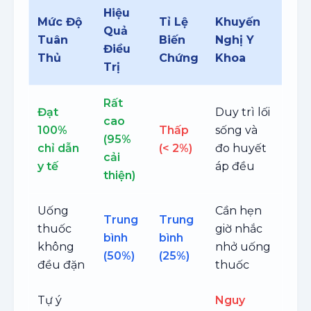
Hiệu
Mức Độ
Tỉ Lệ
Khuyến
Quả
Tuân
Biến
Nghị Y
Điều
Thủ
Chứng
Khoa
Trị
Rất
Đạt
Duy trì lối
cao
100%
Thấp
sống và
(95%
chỉ dẫn
(< 2%)
đo huyết
cải
y tế
áp đều
thiện)
Uống
Cần hẹn
Trung
Trung
thuốc
giờ nhắc
bình
bình
không
nhở uống
(50%)
(25%)
đều đặn
thuốc
Tự ý
Nguy