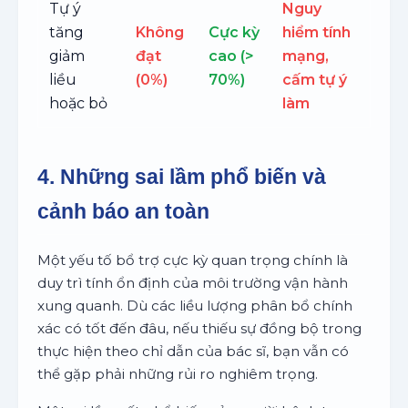
Tự ý
Nguy
tăng
Không
Cực kỳ
hiểm tính
giảm
đạt
cao (>
mạng,
liều
(0%)
70%)
cấm tự ý
hoặc bỏ
làm
4. Những sai lầm phổ biến và
cảnh báo an toàn
Một yếu tố bổ trợ cực kỳ quan trọng chính là
duy trì tính ổn định của môi trường vận hành
xung quanh. Dù các liều lượng phân bổ chính
xác có tốt đến đâu, nếu thiếu sự đồng bộ trong
thực hiện theo chỉ dẫn của bác sĩ, bạn vẫn có
thể gặp phải những rủi ro nghiêm trọng.