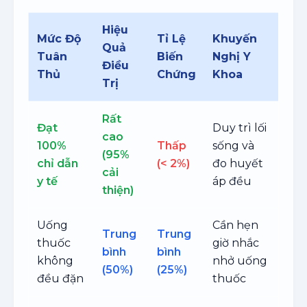
Hiệu
Mức Độ
Tỉ Lệ
Khuyến
Quả
Tuân
Biến
Nghị Y
Điều
Thủ
Chứng
Khoa
Trị
Rất
Đạt
Duy trì lối
cao
100%
Thấp
sống và
(95%
chỉ dẫn
(< 2%)
đo huyết
cải
y tế
áp đều
thiện)
Uống
Cần hẹn
Trung
Trung
thuốc
giờ nhắc
bình
bình
không
nhở uống
(50%)
(25%)
đều đặn
thuốc