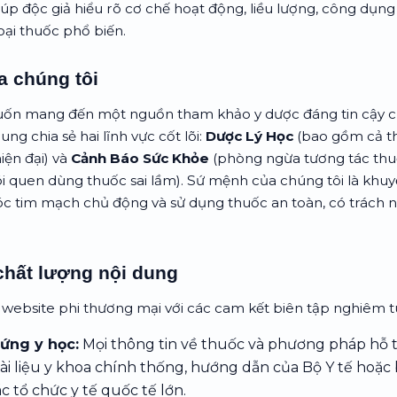
p độc giả hiểu rõ cơ chế hoạt động, liều lượng, công dụng
ại thuốc phổ biến.
a chúng tôi
ốn mang đến một nguồn tham khảo y dược đáng tin cậy c
ng chia sẻ hai lĩnh vực cốt lõi:
Dược Lý Học
(bao gồm cả th
iện đại) và
Cảnh Báo Sức Khỏe
(phòng ngừa tương tác thu
ói quen dùng thuốc sai lầm). Sứ mệnh của chúng tôi là khuy
c tim mạch chủ động và sử dụng thuốc an toàn, có trách 
chất lượng nội dung
 website phi thương mại với các cam kết biên tập nghiêm t
ứng y học:
Mọi thông tin về thuốc và phương pháp hỗ t
tài liệu y khoa chính thống, hướng dẫn của Bộ Y tế hoặc
c tổ chức y tế quốc tế lớn.