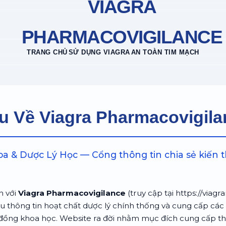
VIAGRA
PHARMACOVIGILANCE
TRANG CHỦ
SỬ DỤNG VIAGRA
AN TOÀN TIM MẠCH
ệu Về Viagra Pharmacovigil
 & Dược Lý Học — Cổng thông tin chia sẻ kiến t
n với
Viagra Pharmacovigilance
(truy cập tại https://viag
ứu thông tin hoạt chất dược lý chính thống và cung cấp c
đồng khoa học. Website ra đời nhằm mục đích cung cấp thư