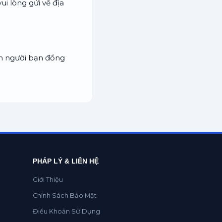
ui lòng gửi về địa
m người bạn đồng
PHÁP LÝ & LIÊN HỆ
Giới Thiệu
Chính Sách Bảo Mật
Điều Khoản Sử Dụng