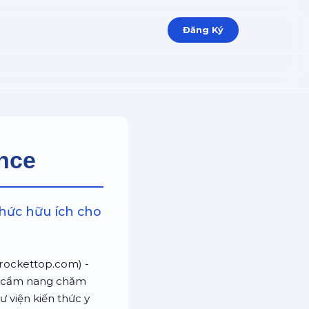
Đăng Ký
ance
hức hữu ích cho
rarockettop.com) -
ác cẩm nang chăm
 viện kiến thức y