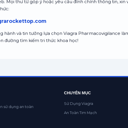
. Mọi thư từ góp ý hoặc yêu cầu đính chính thông tin, xin v
thức:
grarockettop.com
 hành và tin tưởng lựa chọn Viagra Pharmacovigilance là
on đường tìm kiếm tri thức khoa học!
CHUYÊN MỤC
Sử Dụng Viagra
ẫn sử dụng an toàn
An Toàn Tim Mạch