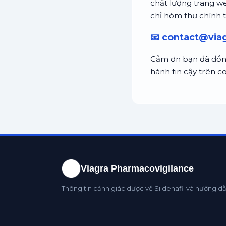
chất lượng trang web
chỉ hòm thư chính 
📧
contact@via
Cảm ơn bạn đã đồng
hành tin cậy trên c
Viagra Pharmacovigilance
Thông tin cảnh giác dược về Sildenafil và hướng d