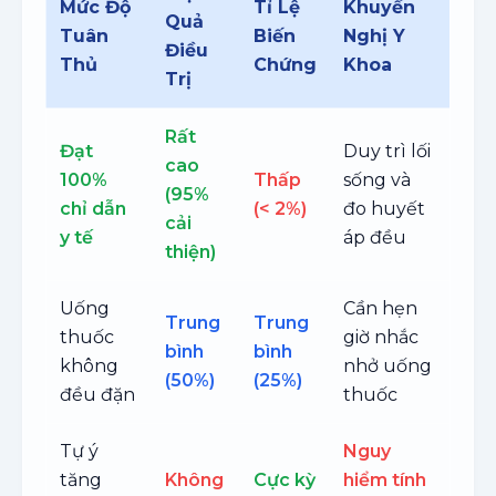
Mức Độ
Tỉ Lệ
Khuyến
Quả
Tuân
Biến
Nghị Y
Điều
Thủ
Chứng
Khoa
Trị
Rất
Đạt
Duy trì lối
cao
100%
Thấp
sống và
(95%
chỉ dẫn
(< 2%)
đo huyết
cải
y tế
áp đều
thiện)
Uống
Cần hẹn
Trung
Trung
thuốc
giờ nhắc
bình
bình
không
nhở uống
(50%)
(25%)
đều đặn
thuốc
Tự ý
Nguy
tăng
Không
Cực kỳ
hiểm tính