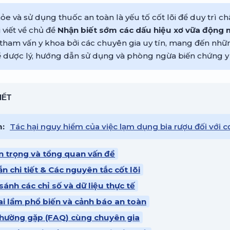
e và sử dụng thuốc an toàn là yếu tố cốt lõi để duy trì c
 viết về chủ đề
Nhận biết sớm các dấu hiệu xơ vữa động 
tham vấn y khoa bởi các chuyên gia uy tín, mang đến nhữ
 dược lý, hướng dẫn sử dụng và phòng ngừa biến chứng y 
IẾT
m:
Tác hại nguy hiểm của việc lạm dụng bia rượu đối với c
n trọng và tổng quan vấn đề
n chi tiết & Các nguyên tắc cốt lõi
sánh các chỉ số và dữ liệu thực tế
ai lầm phổ biến và cảnh báo an toàn
 thường gặp (FAQ) cùng chuyên gia