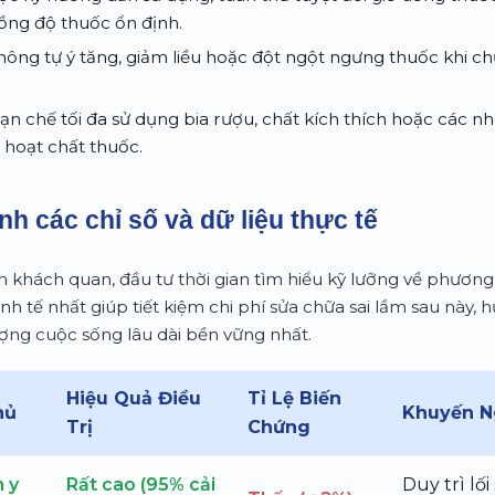
nồng độ thuốc ổn định.
ông tự ý tăng, giảm liều hoặc đột ngột ngưng thuốc khi ch
n chế tối đa sử dụng bia rượu, chất kích thích hoặc các
 hoạt chất thuốc.
nh các chỉ số và dữ liệu thực tế
 khách quan, đầu tư thời gian tìm hiểu kỹ lưỡng về phươ
inh tế nhất giúp tiết kiệm chi phí sửa chữa sai lầm sau này
ượng cuộc sống lâu dài bền vững nhất.
Hiệu Quả Điều
Tỉ Lệ Biến
hủ
Khuyến N
Trị
Chứng
 y
Rất cao (95% cải
Duy trì lố