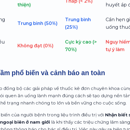
Thấp (< 2%)
thiện)
huyết áp 
ng
Trung bình
Cần hẹn g
Trung bình (50%)
(25%)
uống thu
iều
Cực kỳ cao (>
Nguy hiểm
Không đạt (0%)
70%)
tự ý làm
lầm phổ biến và cảnh báo an toàn
hợp đồng bộ các giải pháp về thuốc kê đơn chuyên khoa cùng 
thói quen ăn uống lành mạnh đúng cách sẽ tạo dựng nền t
 thể trạng nhanh chóng to lớn và bền vững cho cuộc sống.
biến của người bệnh trong liệu trình điều trị với
Nhận biết 
ngoại biên ở nam giới
là khi thấy các triệu chứng lâm sàng
ông thông báo cho bác sĩ điều trị. Việc này gây ra hiện tư