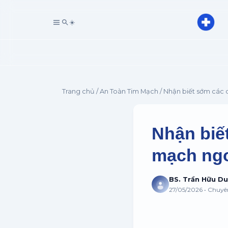
☀️
Trang chủ
/
An Toàn Tim Mạch
/ Nhận biết sớm các 
Nhận biế
mạch ngo
BS. Trần Hữu D
27/05/2026 • Chuy