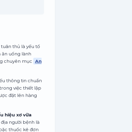
tuân thủ là yếu tố
en ăn uống lành
ong chuyên mục
An
iếu thông tin chuẩn
rong việc thiết lập
được đặt lên hàng
u hiệu xơ vữa
ơ địa người bệnh là
oặc thuốc kê đơn