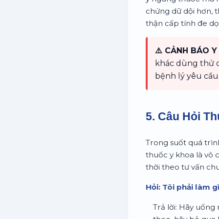
chứng dữ dội hơn, t
thận cấp tính đe d
⚠️ CẢNH BÁO Y 
khác dùng thử ch
bệnh lý yêu cầu
5. Câu Hỏi T
Trong suốt quá trìn
thuốc y khoa là vô 
thời theo tư vấn chu
Hỏi: Tôi phải làm 
Trả lời: Hãy uống 