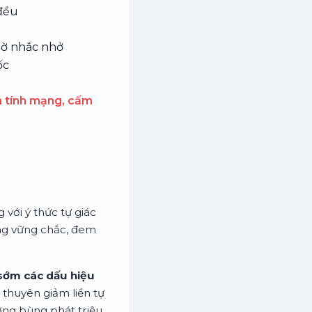
đều
iờ nhắc nhở
ốc
 tính mạng, cấm
với ý thức tự giác
ảng vững chắc, đem
sớm các dấu hiệu
 thuyên giảm liền tự
ợng bùng phát triệu