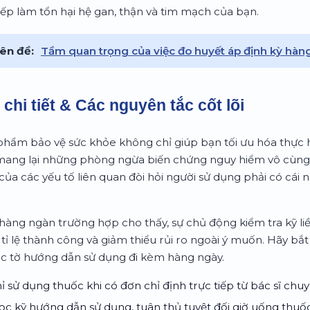
 tiếp làm tổn hại hệ gan, thận và tim mạch của bạn.
ên đề:
Tầm quan trọng của việc đo huyết áp định kỳ hàng
chi tiết & Các nguyên tắc cốt lõi
 phẩm bảo vệ sức khỏe không chỉ giúp bạn tối ưu hóa thực 
mang lại những phòng ngừa biến chứng nguy hiểm vô cùng 
của các yếu tố liên quan đòi hỏi người sử dụng phải có cái n
 hàng ngàn trường hợp cho thấy, sự chủ động kiểm tra kỹ li
t tỉ lệ thành công và giảm thiểu rủi ro ngoài ý muốn. Hãy bắt 
ác tờ hướng dẫn sử dụng đi kèm hàng ngày.
ỉ sử dụng thuốc khi có đơn chỉ định trực tiếp từ bác sĩ chu
c kỹ hướng dẫn sử dụng, tuân thủ tuyệt đối giờ uống thuố