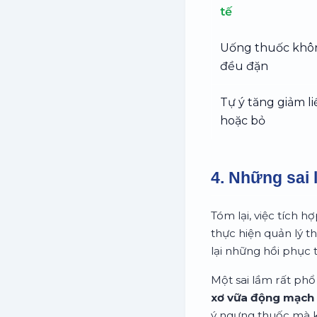
tế
Uống thuốc khô
đều đặn
Tự ý tăng giảm l
hoặc bỏ
4. Những sai 
Tóm lại, việc tích 
thực hiện quản lý 
lại những hồi phục
Một sai lầm rất phổ 
xơ vữa động mạch 
ý ngưng thuốc mà kh