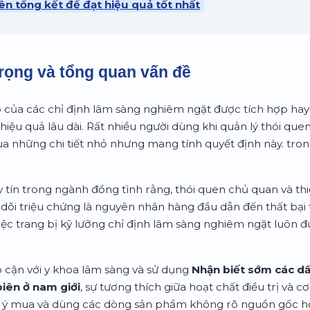
ên tổng kết để đạt hiệu quả tốt nhất
rọng và tổng quan vấn đề
ò của các chỉ định lâm sàng nghiêm ngặt được tích hợp hay 
 hiệu quả lâu dài. Rất nhiều người dùng khi quản lý thói qu
 những chi tiết nhỏ nhưng mang tính quyết định này. tr
 tín trong ngành đồng tình rằng, thói quen chủ quan và th
 dõi triệu chứng là nguyên nhân hàng đầu dẫn đến thất bại t
việc trang bị kỹ lưỡng chỉ định lâm sàng nghiêm ngặt luôn 
p cận với y khoa lâm sàng và sử dụng
Nhận biết sớm các dấ
iên ở nam giới
, sự tương thích giữa hoạt chất điều trị và c
ự ý mua và dùng các dòng sản phẩm không rõ nguồn gốc h