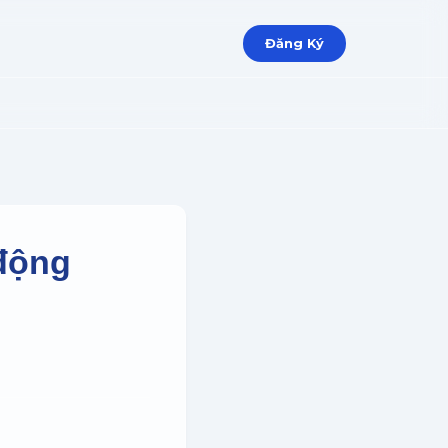
Đăng Ký
 động