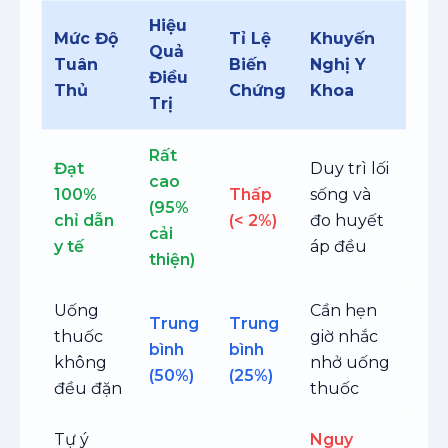
Hiệu
Mức Độ
Tỉ Lệ
Khuyến
Quả
Tuân
Biến
Nghị Y
Điều
Thủ
Chứng
Khoa
Trị
Rất
Đạt
Duy trì lối
cao
100%
Thấp
sống và
(95%
chỉ dẫn
(< 2%)
đo huyết
cải
y tế
áp đều
thiện)
Uống
Cần hẹn
Trung
Trung
thuốc
giờ nhắc
bình
bình
không
nhở uống
(50%)
(25%)
đều đặn
thuốc
Tự ý
Nguy