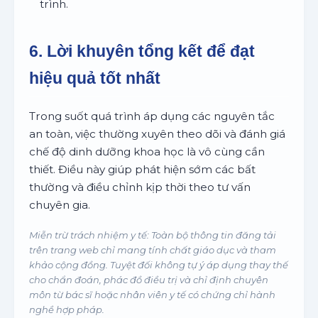
trình.
6. Lời khuyên tổng kết để đạt
hiệu quả tốt nhất
Trong suốt quá trình áp dụng các nguyên tắc
an toàn, việc thường xuyên theo dõi và đánh giá
chế độ dinh dưỡng khoa học là vô cùng cần
thiết. Điều này giúp phát hiện sớm các bất
thường và điều chỉnh kịp thời theo tư vấn
chuyên gia.
Miễn trừ trách nhiệm y tế: Toàn bộ thông tin đăng tải
trên trang web chỉ mang tính chất giáo dục và tham
khảo cộng đồng. Tuyệt đối không tự ý áp dụng thay thế
cho chẩn đoán, phác đồ điều trị và chỉ định chuyên
môn từ bác sĩ hoặc nhân viên y tế có chứng chỉ hành
nghề hợp pháp.