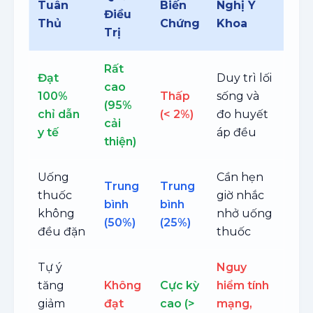
Tuân
Biến
Nghị Y
Điều
Thủ
Chứng
Khoa
Trị
Rất
Đạt
Duy trì lối
cao
100%
Thấp
sống và
(95%
chỉ dẫn
(< 2%)
đo huyết
cải
y tế
áp đều
thiện)
Uống
Cần hẹn
Trung
Trung
thuốc
giờ nhắc
bình
bình
không
nhở uống
(50%)
(25%)
đều đặn
thuốc
Tự ý
Nguy
tăng
Không
Cực kỳ
hiểm tính
giảm
đạt
cao (>
mạng,