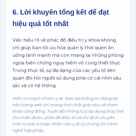
6. Lời khuyên tổng kết để đạt
hiệu quả tốt nhất
Việc hiểu rõ về phác đồ điều trị y khoa không
chỉ giúp bạn tối ưu hóa quản lý thói quen ăn
uống lành mạnh mà còn mang lại những phòng
ngừa biến chứng nguy hiểm vô cùng thiết thực.
Trong thực tế, sự đa dạng của các yếu tố liên
quan đòi hỏi người sử dụng phải có cái nhìn sâu
sắc và có hệ thống.
Miễn trừ trách nhiệm y tế: Toàn bộ thông tin đăng tải
trên trang web chỉ mang tính chất giáo dục và tham
khảo cộng đồng. Tuyệt đối không tự ý áp dụng thay thế
cho chẩn đoán, phác đồ điều trị và chỉ định chuyên
môn từ bác sĩ hoặc nhân viên y tế có chứng chỉ hành
nghề hợp pháp.